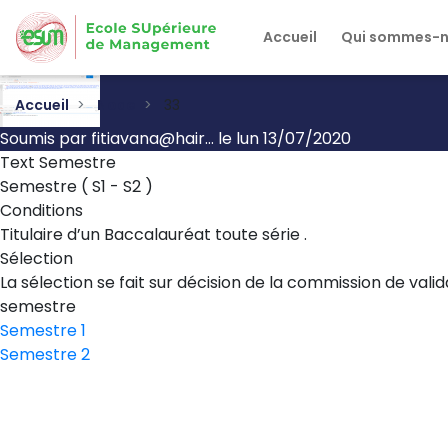
Aller
au
Accueil
Qui sommes-
contenu
principal
Accueil
Node
33
Soumis par
fitiavana@hair…
le
lun 13/07/2020
Text Semestre
Semestre ( S1 - S2 )
Conditions
Titulaire d’un Baccalauréat toute série .
Sélection
La sélection se fait sur décision de la commission de vali
semestre
Semestre 1
Semestre 2