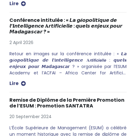
Lire
Conférence intitulée : « 𝙇𝙖 𝙜𝒆́𝙤𝙥𝙤𝙡𝙞𝙩𝙞𝙦𝙪𝙚 𝙙𝙚
𝙡’𝐈𝙣𝙩𝙚𝙡𝙡𝙞𝙜𝙚𝙣𝙘𝙚 𝐀𝙧𝙩𝙞𝙛𝙞𝙘𝙞𝙚𝙡𝙡𝙚 : 𝙦𝙪𝙚𝙡𝙨 𝙚𝙣𝙟𝙚𝙪𝙭 𝙥𝙤𝙪𝙧
𝙈𝙖𝙙𝙖𝙜𝙖𝙨𝙘𝙖𝙧 ? »
2 April 2026
Retour en images sur la conférence intitulée : « 𝙇𝙖
𝙜𝒆́𝙤𝙥𝙤𝙡𝙞𝙩𝙞𝙦𝙪𝙚 𝙙𝙚 𝙡’𝐈𝙣𝙩𝙚𝙡𝙡𝙞𝙜𝙚𝙣𝙘𝙚 𝐀𝙧𝙩𝙞𝙛𝙞𝙘𝙞𝙚𝙡𝙡𝙚 : 𝙦𝙪𝙚𝙡𝙨
𝙚𝙣𝙟𝙚𝙪𝙭 𝙥𝙤𝙪𝙧 𝙈𝙖𝙙𝙖𝙜𝙖𝙨𝙘𝙖𝙧 ? » organisée par l’ESUM
Academy et l’ACFAI – Africa Center for Artificial
Intelligence Merci aux intervenants : - Razafimahenina
Lire
Fitahiana, Ingénieur en Intelligence Artificielle,
Directeur de l’Africa Center For Artificial Intelligence
(ACFAI) - Rajaonarison Romeo, Enseignant-chercheur,
Remise de Diplôme de la Première Promotion
certifié Huawei en Intelligence Artificielle - Pierre
de l’ESUM : Promotion SANTATRA
Beckouche, Professeur émérite de Géographie
20 September 2024
humaine à l’Université Paris 1 Panthéon-Sorbonne
&nbsp; &nbsp;
L’École Supérieure de Management (ESUM) a célébré
un moment historique avec la remise de diplôme de