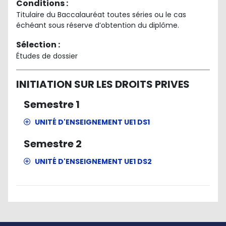
Conditions :
Titulaire du Baccalauréat toutes séries ou le cas
échéant sous réserve d’obtention du diplôme.
Sélection :
Études de dossier
INITIATION SUR LES DROITS PRIVES
Semestre 1
UNITÉ D'ENSEIGNEMENT UE1 DS1
Anglais T
Semestre 2
Chinois Mandarin
Français
UNITÉ D'ENSEIGNEMENT UE1 DS2
Initiation à l'informatique
Comptabilité Générale
Droit administratif
Droit des contrats
Méthodologie juridique
Droit de la famille
Droit objectif et droit subjectif
Histoire du droit
Droit des sociétés
Droit constitutionnel