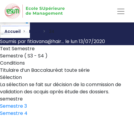
Aller
au
contenu
principal
Accueil
Node
34
Soumis par
fitiavana@hair…
le
lun 13/07/2020
Text Semestre
Semestre ( S3 - S4 )
Conditions
Titulaire d’un Baccalauréat toute série
Sélection
La sélection se fait sur décision de la commission de
validation des acquis après étude des dossiers.
semestre
Semestre 3
Semestre 4